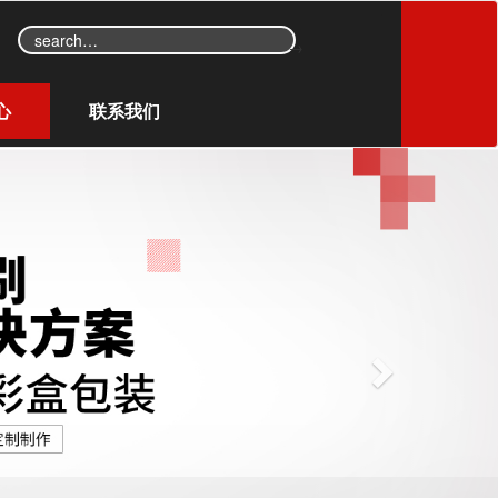
→
心
联系我们
N
e
x
t