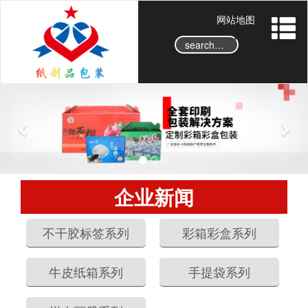
网站地图
→
P
N
r
e
e
x
v
t
i
o
企业新闻
u
s
不干胶标签系列
彩箱彩盒系列
牛皮纸箱系列
手提袋系列