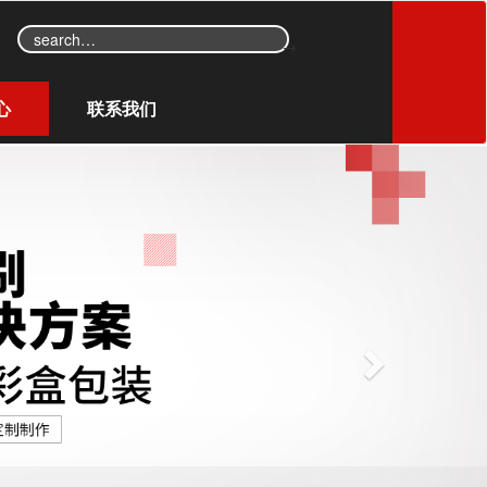
→
心
联系我们
N
e
x
t