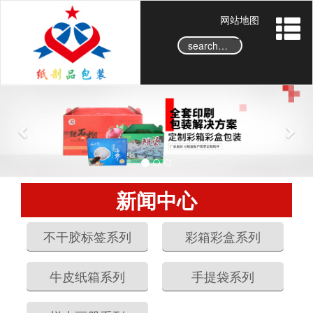
网站地图
→
P
N
r
e
e
x
v
t
i
o
新闻中心
u
s
不干胶标签系列
彩箱彩盒系列
牛皮纸箱系列
手提袋系列