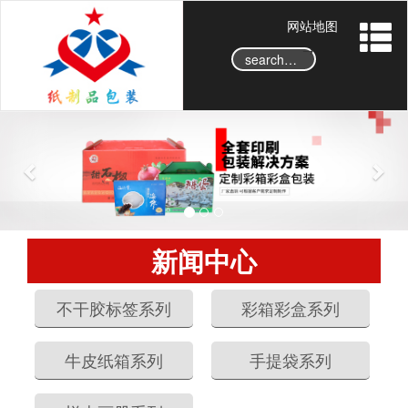
网站地图
→
P
N
r
e
e
x
v
t
i
o
新闻中心
u
s
不干胶标签系列
彩箱彩盒系列
牛皮纸箱系列
手提袋系列