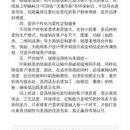
墨、植物基油墨）和可回收纸材已成为客户关注的重点。在
纸箱上明确标注“可回收”“无毒印刷”等环保标识，不仅符合政
策导向，也能赢得注重社会责任的客户群体青睐，提升品牌
好感度。
四、提供个性化与柔性定制服务
不同客户对包装需求差异较大。支持小批量、多品种的
柔性生产模式，快速响应客户在尺寸、图案、功能（如防
伪、二维码追溯）等方面的定制要求，能显著增强合作黏
性。例如，为电商客户设计带开箱指引或促销信息的专属纸
箱，可提升终端用户体验。
五、严控细节，保障实用性与美观统一
印刷精美的纸箱若在运输中易破损或堆码不稳，同样会
降低客户满意度。因此，在追求美观的同时，必须兼顾结构
强度、抗压性能和印刷面耐磨性。合理安排图文位置，避开
折痕与接合处；选用适合后道加工（如模切、覆膜）的纸
板，确保成品既美观又实用。
综上所述，提高纸箱包装印刷的客户满意度，需从视觉
传达、工艺品质、环保理念、定制能力及细节把控等多方面
协同发力。只有将客户需求深度融入每一个环节，才能打造
出兼具功能性与美感的优质包装，真正赢得市场认可。