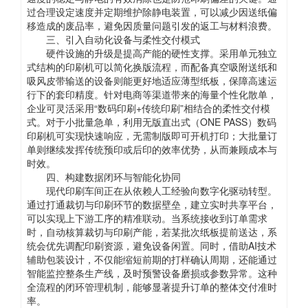
过合理设定速度并定期维护除静电装置，可以减少因送纸偏
移造成的废品率，避免因质量问题引发的返工与材料浪费。
三、引入自动化设备与柔性交付模式
硬件设施的升级是提高产能的硬性支撑。采用单元独立
式结构的印刷机可以简化换版流程，而配备真空吸附送纸和
吸风皮带输送的设备则能更好地适应薄型纸板，保障高速运
行下的套印精度。针对电商等渠道带来的海量个性化散单，
企业可灵活采用“数码印刷+传统印刷”相结合的柔性交付模
式。对于小批量急单，利用无版直出式（ONE PASS）数码
印刷机可实现快速响应，无需制版即可开机打印；大批量订
单则继续发挥传统预印或后印的效率优势，从而兼顾成本与
时效。
四、构建数据闭环与智能化协同
现代印刷车间正在从依赖人工经验向数字化驱动转型。
通过打通裁切与印刷环节的数据壁垒，建立实时共享平台，
可以实现上下游工序的精准联动。当系统接收到订单需求
时，自动核算裁切与印刷产能，若某批次纸板提前送达，系
统会优先调配印刷资源，避免设备闲置。同时，借助AI技术
辅助包装设计，不仅能缩短前期的打样确认周期，还能通过
智能监控整条生产线，及时预警设备磨损或参数异常。这种
全流程的闭环管理机制，能够显著提升订单的整体交付准时
率。