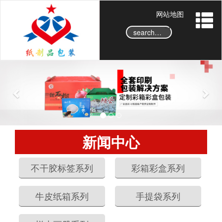
网站地图
→
P
N
r
e
e
x
v
t
i
o
新闻中心
u
s
不干胶标签系列
彩箱彩盒系列
牛皮纸箱系列
手提袋系列