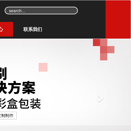
→
心
联系我们
N
e
x
t