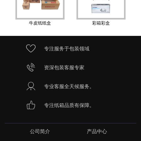
牛皮纸纸盒
彩箱彩盒
专注服务于包装领域
资深包装客服专家
专业客服全天候服务。
专注纸箱品质有保障。
公司简介
产品中心