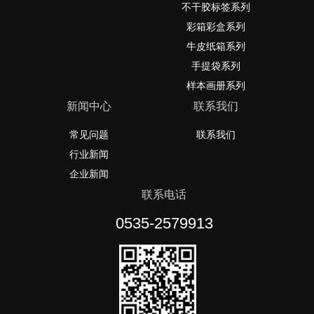
不干胶标签系列
彩箱彩盒系列
牛皮纸箱系列
手提袋系列
样本画册系列
新闻中心
联系我们
常见问题
联系我们
行业新闻
企业新闻
联系电话
0535-2579913