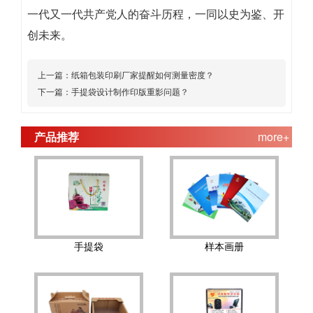
一代又一代共产党人的奋斗历程，一同以史为鉴、开
创未来。
上一篇：
纸箱包装印刷厂家提醒如何测量密度？
下一篇：
手提袋设计制作印版重影问题？
产品推荐
more+
手提袋
样本画册