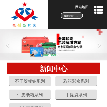
网站地图
→
P
N
r
e
e
x
v
t
i
o
新闻中心
u
s
不干胶标签系列
彩箱彩盒系列
牛皮纸箱系列
手提袋系列