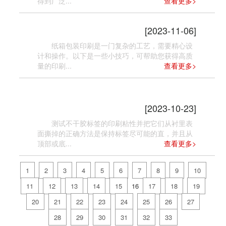
得到广泛...
查看更多>
纸箱包装印刷的小技巧
[2023-11-06]
纸箱包装印刷是一门复杂的工艺，需要精心设
计和操作。以下是一些小技巧，可帮助您获得高质
量的印刷...
查看更多>
不干胶标签的印刷粘性检验标准
[2023-10-23]
测试不干胶标签的印刷粘性并把它们从衬里表
面撕掉的正确方法是保持标签尽可能的直，并且从
顶部或底...
查看更多>
1
2
3
4
5
6
7
8
9
10
11
12
13
14
15
16
17
18
19
20
21
22
23
24
25
26
27
28
29
30
31
32
33