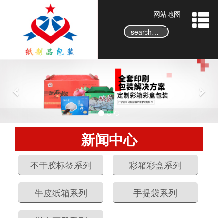
网站地图
→
P
N
r
e
e
x
v
t
i
o
新闻中心
u
s
不干胶标签系列
彩箱彩盒系列
牛皮纸箱系列
手提袋系列