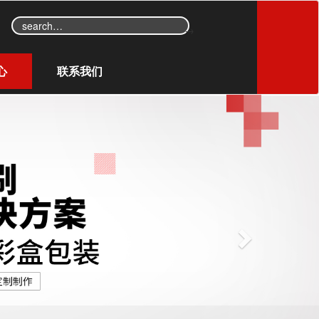
→
心
联系我们
N
e
x
t